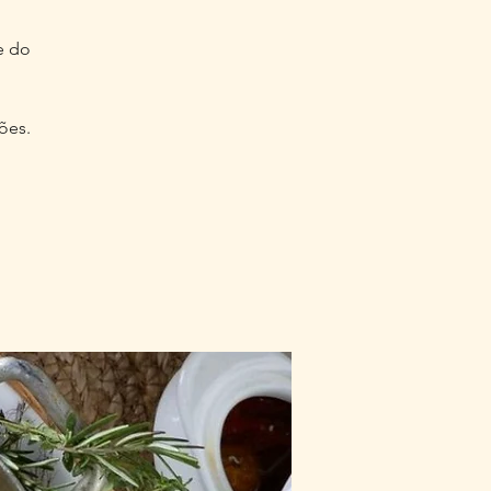
e do
ões.