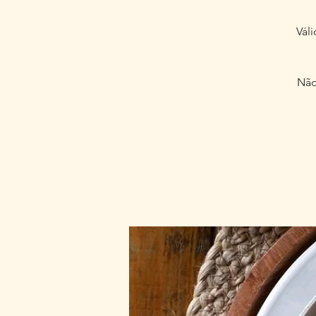
Vál
Não