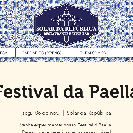
MESA
CARDÁPIOS (PT/ENG)
QUEM SOMOS
Festival da Paell
seg., 06 de nov.
  |  
Solar da República
Venha experimentar nosso Festival d Paella!
Para comer e repetir quantas vezes quiser!