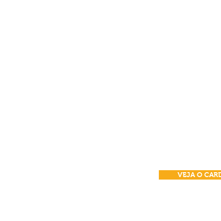
MEN
Conheça o que há
na Culinária P
VEJA O CAR