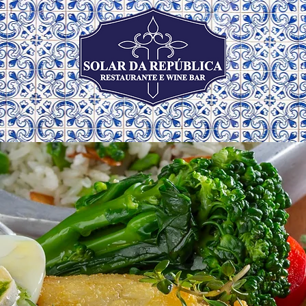
MESA
CARDÁPIOS (PT/ENG)
QUEM SOMOS
TRADIÇÃO
EM SERVIR
BEM